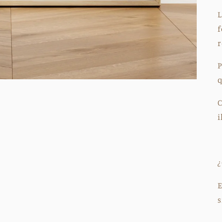
L
f
r
P
q
C
i
E
s