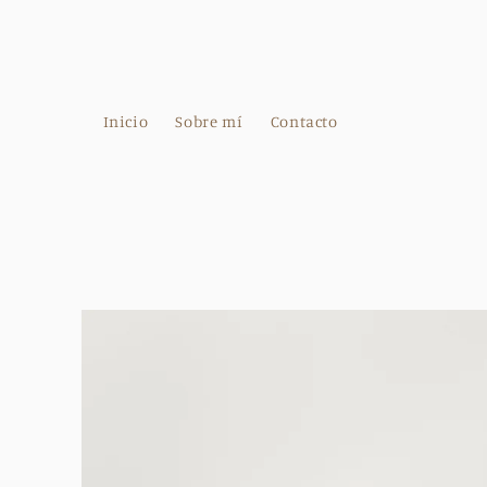
Ir
directamente
al contenido
Inicio
Sobre mí
Contacto
Ir
directamente
a la
información
del producto